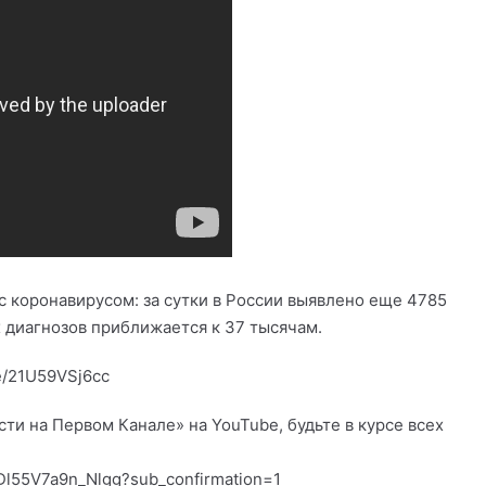
с коронавирусом: за сутки в России выявлено еще 4785
 диагнозов приближается к 37 тысячам.
e/21U59VSj6cc
и на Первом Канале» на YouTube, будьте в курсе всех
Dl55V7a9n_Nlgg?sub_confirmation=1