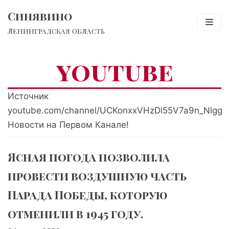
Перейти
Синявино
к
Ленинградская область
содержимому
youtube
Источник
youtube.com/channel/UCKonxxVHzDl55V7a9n_Nlgg
Новости на Первом Канале!
Ясная погода позволила
провести воздушную часть
Парада Победы, которую
отменили в 1945 году.